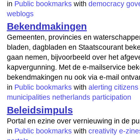
in
Public bookmarks
with
democracy
gov
weblogs
Bekendmakingen
Gemeenten, provincies en waterschappen
bladen, dagbladen en Staatscourant beken
gaan nemen, bijvoorbeeld over het afgev
kapvergunning. Met de e-mailservice be
bekendmakingen nu ook via e-mail ontva
in
Public bookmarks
with
alerting
citizens
municipalities
netherlands
participation
Beleidsimpuls
Portal en ezine over vernieuwing in de pu
in
Public bookmarks
with
creativity
e-zine