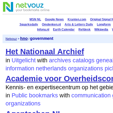
MSN NL
Google News
Kranten.com
Original Signal
3quarksdaily
Omdenken.nl
Arts & Letters Daily
Longform
Infonu.nl
Earth Calendar
Refdesk
Wikipedia
hno
government
Netvouz
>
/
Het Nationaal Archief
in
Uitgelicht
with
archives
catalogs
genea
information
netherlands
organizations
pic
Academie voor Overheidsco
Kennis- en expertisecentrum op het gebi
in
Public bookmarks
with
communication
organizations