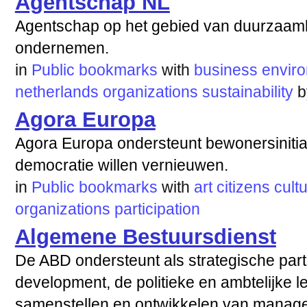
Agentschap NL
Agentschap op het gebied van duurzaamhe
ondernemen.
in
Public bookmarks
with
business
envir
netherlands
organizations
sustainability
Agora Europa
Agora Europa ondersteunt bewonersinitia
democratie willen vernieuwen.
in
Public bookmarks
with
art
citizens
cult
organizations
participation
Algemene Bestuursdienst
De ABD ondersteunt als strategische par
development, de politieke en ambtelijke lei
samenstellen en ontwikkelen van manage