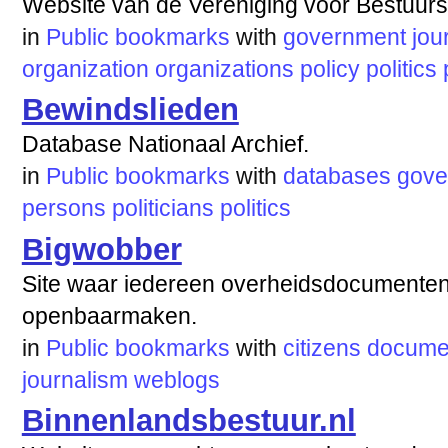
Website van de Vereniging voor Bestuur
in
Public bookmarks
with
government
jou
organization
organizations
policy
politics
Bewindslieden
Database Nationaal Archief.
in
Public bookmarks
with
databases
gove
persons
politicians
politics
Bigwobber
Site waar iedereen overheidsdocumente
openbaarmaken.
in
Public bookmarks
with
citizens
docume
journalism
weblogs
Binnenlandsbestuur.nl