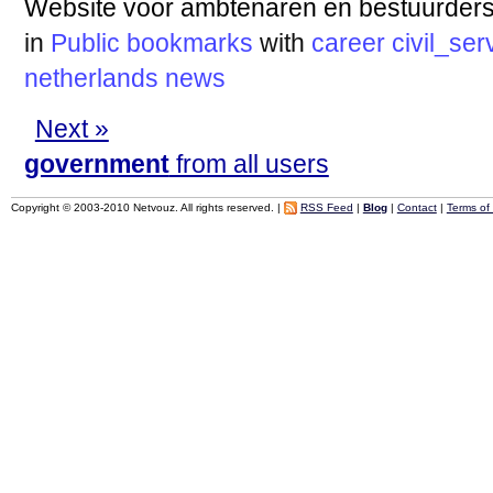
Website voor ambtenaren en bestuurders 
in
Public bookmarks
with
career
civil_ser
netherlands
news
Next »
government
from all users
Copyright © 2003-2010 Netvouz. All rights reserved. |
RSS Feed
|
Blog
|
Contact
|
Terms of