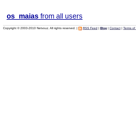
os_maias
from all users
Copyright © 2003-2010 Netvouz. All rights reserved. |
RSS Feed
|
Blog
|
Contact
|
Terms of