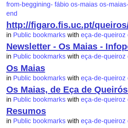
from-beggining-
fábio
os-maias
os-maias
end
http://figaro.fis.uc.pt/quei
in
Public bookmarks
with
eça-de-queiroz
Newsletter - Os Maias - Info
in
Public bookmarks
with
eça-de-queiroz
Os Maias
in
Public bookmarks
with
eça-de-queiroz
Os Maias, de Eça de Queirós
in
Public bookmarks
with
eça-de-queiroz
Resumos
in
Public bookmarks
with
eça-de-queiroz