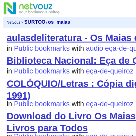
SURTOO
os_maias
Netvouz
>
/
aulasdeliteratura - Os Maia
in
Public bookmarks
with
audio
eça-de-qu
Biblioteca Nacional: Eça de 
in
Public bookmarks
with
eça-de-queiroz
COLÓQUIO/Letras : Cópia digit
1991)
in
Public bookmarks
with
eça-de-queiroz
Download do Livro Os Maias 
Livros para Todos