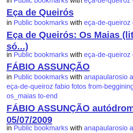
in
Public bookmarks
with
eça-de-queiroz
Eça de Queirós
in
Public bookmarks
with
eça-de-queiroz
Eça de Queirós: Os Maias (lit
só...)
in
Public bookmarks
with
eça-de-queiroz
FÁBIO ASSUNÇÃO
in
Public bookmarks
with
anapaularosio
eça-de-queiroz
fabio
fotos
from-begginin
os_maias
to-end
FÁBIO ASSUNÇÃO autódromo
05/07/2009
in
Public bookmarks
with
anapaularosio