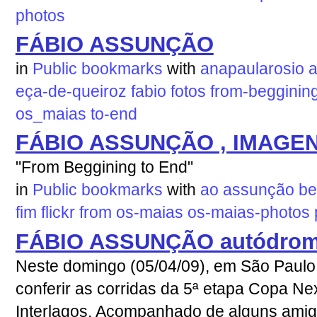
photos
FÁBIO ASSUNÇÃO
in
Public bookmarks
with
anapaularosio
eça-de-queiroz
fabio
fotos
from-begginin
os_maias
to-end
FÁBIO ASSUNÇÃO , IMAGE
"From Beggining to End"
in
Public bookmarks
with
ao
assunção
be
fim
flickr
from
os-maias
os-maias-photos
FÁBIO ASSUNÇÃO autódromo
Neste domingo (05/04/09), em São Paulo. 
conferir as corridas da 5ª etapa Copa N
Interlagos. Acompanhado de alguns amigo