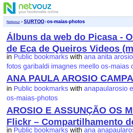
SURTOO
os-maias-photos
Netvouz
>
/
Álbuns da web do Picasa - 
de Eca de Queiros Videos (mi
in
Public bookmarks
with
ana
anita
arosio
fotos
garibaldi
imagnes
meello
os-maias
ANA PAULA AROSIO CAMP
in
Public bookmarks
with
anapaularosio
e
os-maias-photos
AROSIO E ASSUNÇÃO OS M
Flickr – Compartilhamento de
in
Public bookmarks
with
ana
anapaularo