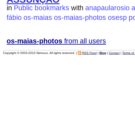
in
Public bookmarks
with
anapaularosio
fábio
os-maias
os-maias-photos
osesp
p
os-maias-photos
from all users
Copyright © 2003-2010 Netvouz. All rights reserved. |
RSS Feed
|
Blog
|
Contact
|
Terms of