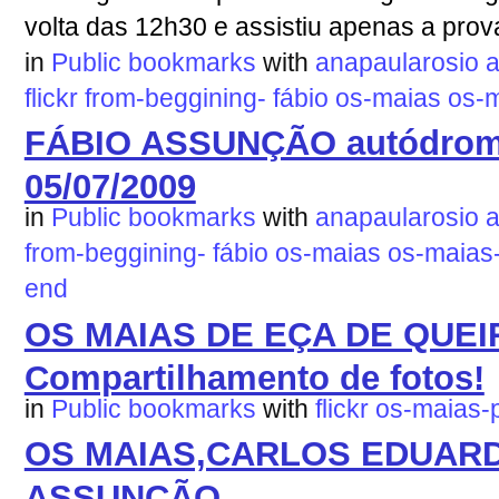
volta das 12h30 e assistiu apenas a prova
in
Public bookmarks
with
anapaularosio
flickr
from-beggining-
fábio
os-maias
os-m
FÁBIO ASSUNÇÃO autódromo
05/07/2009
in
Public bookmarks
with
anapaularosio
from-beggining-
fábio
os-maias
os-maias
end
OS MAIAS DE EÇA DE QUEIRO
Compartilhamento de fotos!
in
Public bookmarks
with
flickr
os-maias-
OS MAIAS,CARLOS EDUARD
ASSUNÇÃO