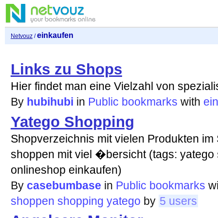
einkaufen
Netvouz
/
Links zu Shops
Hier findet man eine Vielzahl von spezial
By
hubihubi
in
Public bookmarks
with
ei
Yatego Shopping
Shopverzeichnis mit vielen Produkten im
shoppen mit viel �bersicht (tags: yateg
onlineshop einkaufen)
By
casebumbase
in
Public bookmarks
w
shoppen
shopping
yatego
by
5 users