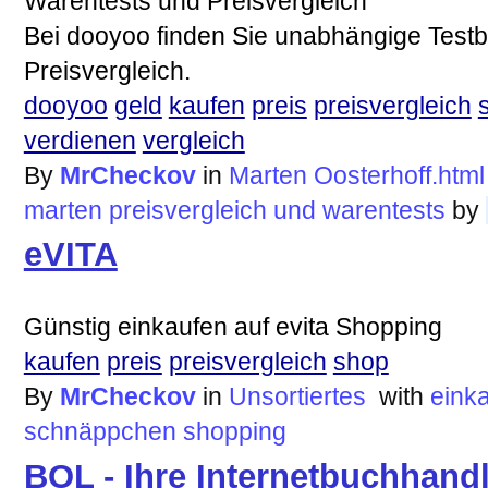
Warentests und Preisvergleich
Bei dooyoo finden Sie unabhängige Testb
Preisvergleich.
dooyoo
geld
kaufen
preis
preisvergleich
verdienen
vergleich
By
MrCheckov
in
Marten Oosterhoff.html
marten
preisvergleich
und
warentests
by
eVITA
Günstig einkaufen auf evita Shopping
kaufen
preis
preisvergleich
shop
By
MrCheckov
in
Unsortiertes
with
eink
schnäppchen
shopping
BOL - Ihre Internetbuchhand