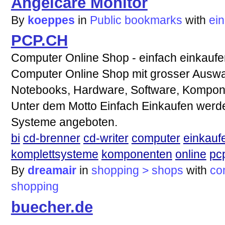
Angelcare Monitor
By
koeppes
in
Public bookmarks
with
ei
PCP.CH
Computer Online Shop - einfach einkaufe
Computer Online Shop mit grosser Ausw
Notebooks, Hardware, Software, Kompone
Unter dem Motto Einfach Einkaufen werden
Systeme angeboten.
bi
cd-brenner
cd-writer
computer
einkauf
komplettsysteme
komponenten
online
pc
By
dreamair
in
shopping > shops
with
co
shopping
buecher.de