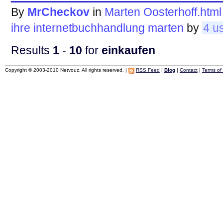
By
MrCheckov
in
Marten Oosterhoff.html
ihre
internetbuchhandlung
marten
by
4 u
Results
1
-
10
for
einkaufen
Copyright © 2003-2010 Netvouz. All rights reserved. |
RSS Feed
|
Blog
|
Contact
|
Terms of