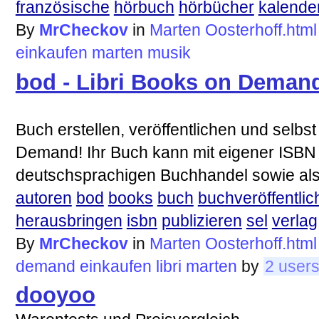
französische
hörbuch
hörbücher
kalende
By
MrCheckov
in
Marten Oosterhoff.html
einkaufen
marten
musik
bod - Libri Books on Deman
Buch erstellen, veröffentlichen und selbs
Demand! Ihr Buch kann mit eigener ISBN
deutschsprachigen Buchhandel sowie al
autoren
bod
books
buch
buchveröffentli
herausbringen
isbn
publizieren
sel
verlag
By
MrCheckov
in
Marten Oosterhoff.html
demand
einkaufen
libri
marten
by
2 user
dooyoo