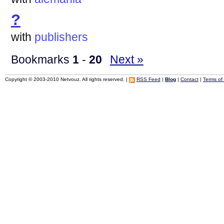
?
with
publishers
Bookmarks
1
-
20
Next »
Copyright © 2003-2010 Netvouz. All rights reserved. |
RSS Feed
|
Blog
|
Contact
|
Terms of