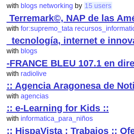
with
blogs
networking
by
15 users
Terremark©, NAP de las Amé
with
for:supremo_tata
recursos_informati
_tecnología, internet e inno
with
blogs
-FRANCE BLEU 107.1 en dire
with
radiolive
:: Agencia Aragonesa de Noti
with
agencias
:: e-Learning for Kids ::
with
informatica_para_niños
:: HispaVista : Trabajos :: Of