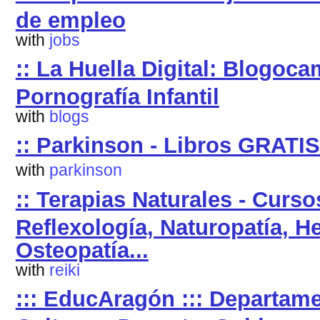
de empleo
with
jobs
:: La Huella Digital: Blogoc
Pornografía Infantil
with
blogs
:: Parkinson - Libros GRATIS 
with
parkinson
:: Terapias Naturales - Curs
Reflexología, Naturopatía, He
Osteopatía...
with
reiki
::: EducAragón ::: Departam