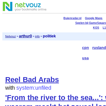
Buienradar.nl
Google Maps
Spelen bij GameSquar
KGS
L1
arthur0
politiek
Netvouz
>
>
info
>
cpn
ruslan
usa
Reel Bad Arabs
with
system:unfiled
'From the river to the sea...'
waarom maakt het zoveel lo