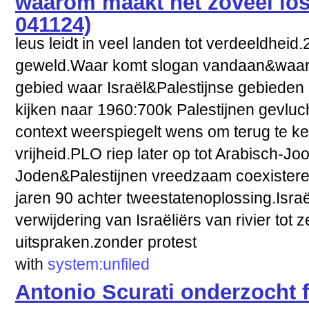
041124)
leus leidt in veel landen tot verdeeldheid
geweld.Waar komt slogan vandaan&waar
gebied waar Israël&Palestijnse gebieden l
kijken naar 1960:700k Palestijnen gevlucht
context weerspiegelt wens om terug te ke
vrijheid.PLO riep later op tot Arabisch-Jo
Joden&Palestijnen vreedzaam coexisteren
jaren 90 achter tweestatenoplossing.Israël
verwijdering van Israëliërs van rivier tot z
uitspraken.zonder protest
with
system:unfiled
Antonio Scurati onderzocht 