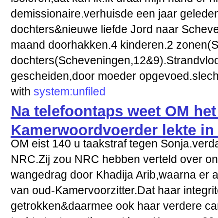
demissionaire.verhuisde een jaar gelede
dochters&nieuwe liefde Jord naar Schev
maand doorhakken.4 kinderen.2 zonen(
dochters(Scheveningen,12&9).Strandvloo
gescheiden,door moeder opgevoed.slecht
with
system:unfiled
Na telefoontaps weet OM het
Kamerwoordvoerder lekte in
OM eist 140 u taakstraf tegen Sonja.verd
NRC.Zij zou NRC hebben verteld over o
wangedrag door Khadija Arib,waarna er a
van oud-Kamervoorzitter.Dat haar integritei
getrokken&daarmee ook haar verdere car