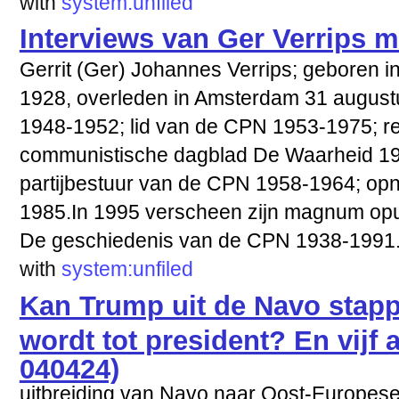
with
system:unfiled
Interviews van Ger Verrips 
Gerrit (Ger) Johannes Verrips; geboren
1928, overleden in Amsterdam 31 augustu
1948-1952; lid van de CPN 1953-1975; re
communistische dagblad De Waarheid 196
partijbestuur van de CPN 1958-1964; opn
1985.In 1995 verscheen zijn magnum opu
De geschiedenis van de CPN 1938-1991
with
system:unfiled
Kan Trump uit de Navo stapp
wordt tot president? En vijf
040424)
uitbreiding van Navo naar Oost-Europese