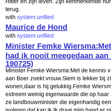
Hitler en zijn leven. Zijn kenmerkende h
terug.
with
system:unfiled
Maurice de Hond
with
system:unfiled
Minister Femke Wiersma:Met
had ik nooit meegedaan aan
190725)
Minister Femke Wiersma:Met de kennis v
aan Boer zoekt vrouw.Siem is lekker bij z
wonen,daar is hij gelukkig.Femke Wiersm
extreem weinig eigen­waarde die op haar z
ze landbouw­minister die eigenhandig ee
isoleren,dat kan ik.Ik draai mijn hand er 