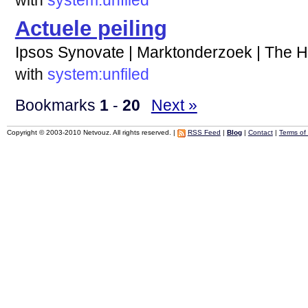
with
system:unfiled
Actuele peiling
Ipsos Synovate | Marktonderzoek | The 
with
system:unfiled
Bookmarks
1
-
20
Next »
Copyright © 2003-2010 Netvouz. All rights reserved. |
RSS Feed
|
Blog
|
Contact
|
Terms of