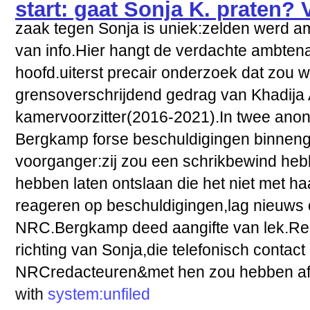
start: gaat Sonja K. praten?
zaak tegen Sonja is uniek:zelden werd a
van info.Hier hangt de verdachte ambtenaa
hoofd.uiterst precair onderzoek dat zo
grensoverschrijdend gedrag van Khadija A
kamervoorzitter(2016-2021).In twee anon
Bergkamp forse beschuldigingen binnen
voorganger:zij zou een schrikbewind h
hebben laten ontslaan die het niet met h
reageren op beschuldigingen,lag nieuws o
NRC.Bergkamp deed aangifte van lek.R
richting van Sonja,die telefonisch contac
NRCredacteuren&met hen zou hebben af
with
system:unfiled