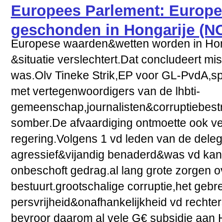
Europees Parlement: Europe
geschonden in Hongarije (N
Europese waarden&wetten worden in Hon
&situatie verslechtert.Dat concludeert mi
was.Olv Tineke Strik,EP voor GL-PvdA,sp
met vertegenwoordigers van de lhbti-
gemeenschap,journalisten&corruptiebest
somber.De afvaardiging ontmoette ook v
regering.Volgens 1 vd leden van de dele
agressief&vijandig benaderd&was vd kan
onbeschoft gedrag.al lang grote zorgen 
bestuurt.grootschalige corruptie,het gebr
persvrijheid&onafhankelijkheid vd rechte
bevroor daarom al vele G€ subsidie aan 