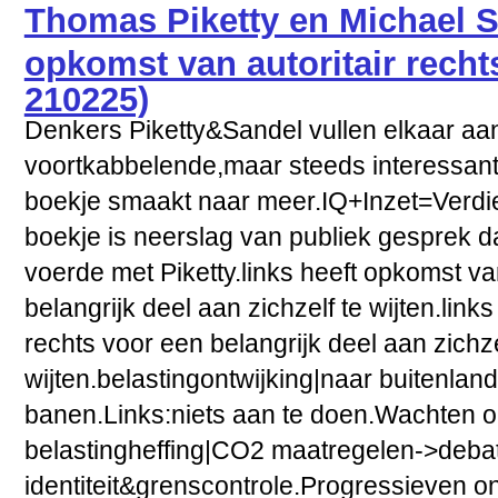
Thomas Piketty en Michael 
opkomst van autoritair recht
210225)
Denkers Piketty&Sandel vullen elkaar aa
voortkabbelende,maar steeds interessante
boekje smaakt naar meer.IQ+Inzet=Verdie
boekje is neerslag van publiek gesprek dat
voerde met Piketty.links heeft opkomst van
belangrijk deel aan zichzelf te wijten.link
rechts voor een belangrijk deel aan zichze
wijten.belastingontwijking|naar buitenlan
banen.Links:niets aan te doen.Wachten o
belastingheffing|CO2 maatregelen->debat
identiteit&grenscontrole.Progressieven o