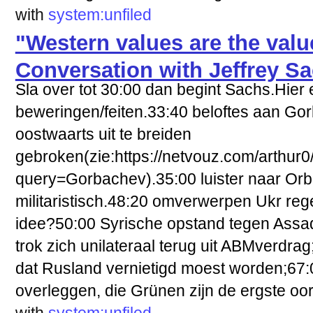
with
system:unfiled
"Western values are the valu
Conversation with Jeffrey S
Sla over tot 30:00 dan begint Sachs.Hier
beweringen/feiten.33:40 beloftes aan Gor
oostwaarts uit te breiden
gebroken(zie:https://netvouz.com/arthur
query=Gorbachev).35:00 luister naar Orb
militaristisch.48:20 omverwerpen Ukr reg
idee?50:00 Syrische opstand tegen Assa
trok zich unilateraal terug uit ABMverdra
dat Rusland vernietigd moest worden;67
overleggen, die Grünen zijn de ergste oor