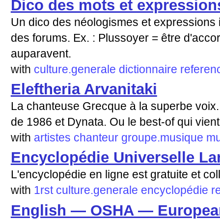
Dico des mots et expressions
Un dico des néologismes et expressions 
des forums. Ex. : Plussoyer = être d'acco
auparavent.
with
culture.generale
dictionnaire
referen
Eleftheria Arvanitaki
La chanteuse Grecque à la superbe voi
de 1986 et Dynata. Ou le best-of qui vient 
with
artistes
chanteur
groupe.musique
mu
Encyclopédie Universelle La
L'encyclopédie en ligne est gratuite et col
with
1rst
culture.generale
encyclopédie
r
English — OSHA — European