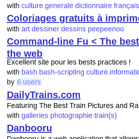
with
culture.generale
dictionnaire
françai
Coloriages gratuits à imprim
with
art
dessiner
dessins
peepeenoo
Command-line Fu < The bes
the web
Excellent site pour les bests practices !
with
bash
bash-scripting
culture.informat
by
6 users
DailyTrains.com
Featuring The Best Train Pictures and R
with
galleries
photographie
train(s)
Danbooru
Danbooru is a web application that allows