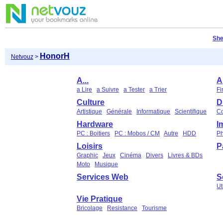
She
HonorH
Netvouz
>
A...
A
a Lire
a Suivre
a Tester
a Trier
Fi
Culture
D
Artistique
Générale
Informatique
Scientifique
C
Hardware
I
PC : Boitiers
PC : Mobos / CM
Autre
HDD
Ph
Loisirs
P
Graphic
Jeux
Cinéma
Divers
Livres & BDs
Moto
Musique
Services Web
S
Ut
Vie Pratique
Bricolage
Resistance
Tourisme