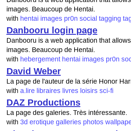
images. Beaucoup de Hentai.
with
hentai
images
pr0n
social
tagging
ta
Danbooru login page
Danbooru is a web application that allows
images. Beaucoup de Hentai.
with
hebergement
hentai
images
pr0n
soc
David Weber
La page de l'auteur de la série Honor Har
with
a.lire
libraires
livres
loisirs
sci-fi
DAZ Productions
La page des galeries. Très intéressante.
with
3d
erotique
galleries
photos
wallpap