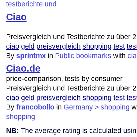
testberichte
und
Ciao
Preisvergleich und Testberichte zu über 2
ciao
geld
preisvergleich
shopping
test
tes
By
sprintmx
in
Public bookmarks
with
ci
Ciao.de
price-comparison, tests by consumer
Preisvergleich und Testberichte zu über 2
ciao
geld
preisvergleich
shopping
test
tes
By
francobollo
in
Germany > shopping
w
shopping
NB:
The average rating is calculated using