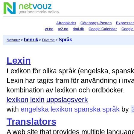
Aftonbladet
Göteborgs-Posten
Expresse
yr.no
tv2.no
dmi.dk
Google Calendar
Google
henrik
Språk
Netvouz
>
>
Diverse
>
Lexin
Lexikon för olika språk (engelska, spanska
Lexin har tagits fram för användning i in
kombination av lexikon och ordböcker.
lexikon
lexin
uppslagsverk
with
engelska
lexikon
spanska
språk
by
Translators
A web site that provides multiple languag