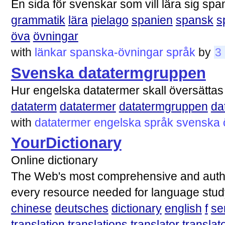
En sida för svenskar som vill lära sig sp
grammatik
lära
pielago
spanien
spansk
s
öva
övningar
with
länkar
spanska-övningar
språk
by
3
Svenska datatermgruppen
Hur engelska datatermer skall översätt
dataterm
datatermer
datatermgruppen
da
with
datatermer
engelska
språk
svenska
YourDictionary
Online dictionary
The Web's most comprehensive and author
every resource needed for language stud
chinese
deutsches
dictionary
english
f
se
translation
translations
translator
translat