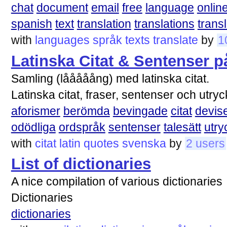
chat
document
email
free
language
onlin
spanish
text
translation
translations
transl
with
languages
språk
texts
translate
by
1
Latinska Citat & Sentenser 
Samling (lååååång) med latinska citat.
Latinska citat, fraser, sentenser och utr
aforismer
berömda
bevingade
citat
devis
odödliga
ordspråk
sentenser
talesätt
utry
with
citat
latin
quotes
svenska
by
2 users
List of dictionaries
A nice compilation of various dictionaries
Dictionaries
dictionaries