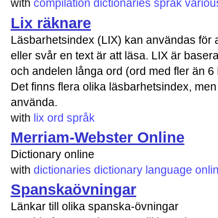
with
compilation
dictionaries
språk
variou
Lix räknare
Läsbarhetsindex (LIX) kan användas för at
eller svår en text är att läsa. LIX är base
och andelen långa ord (ord med fler än 6 b
Det finns flera olika läsbarhetsindex, men
använda.
with
lix
ord
språk
Merriam-Webster Online
Dictionary online
with
dictionaries
dictionary
language
onli
Spanskaövningar
Länkar till olika spanska-övningar